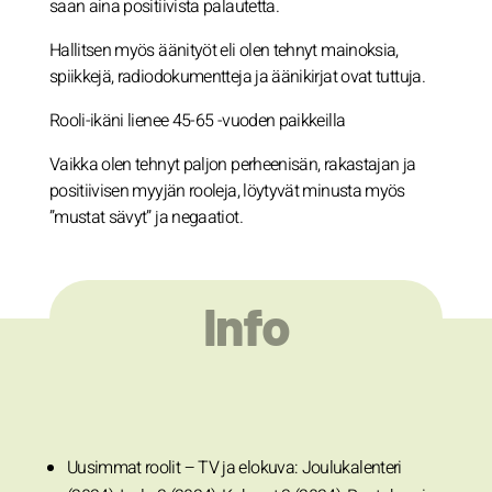
saan aina positiivista palautetta.
Hallitsen myös äänityöt eli olen tehnyt mainoksia,
spiikkejä, radiodokumentteja ja äänikirjat ovat tuttuja.
Rooli-ikäni lienee 45-65 -vuoden paikkeilla
Vaikka olen tehnyt paljon perheenisän, rakastajan ja
positiivisen myyjän rooleja, löytyvät minusta myös
”mustat sävyt” ja negaatiot.
Info
Uusimmat roolit – TV ja elokuva: Joulukalenteri