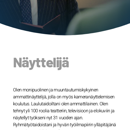
Näyttelijä
Olen monipuolinen ja muuntautumiskykyinen
ammattinäyttelijä, jolla on myös kameranäyttelemisen
koulutus. Laulutaidoiltani olen ammattilainen. Olen
tehnyt yli 100 roolia teatteriin, televisioon ja elokuviin ja
näytellyt työkseni nyt 31 vuoden ajan.
Ryhmätyötaidoistani ja hyvän työilmapiirin ylläpitäjänä