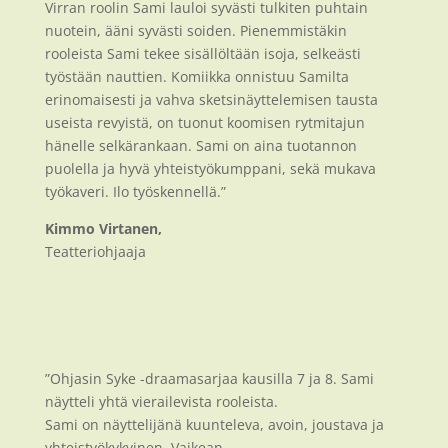
Virran roolin Sami lauloi syvästi tulkiten puhtain
nuotein, ääni syvästi soiden. Pienemmistäkin
rooleista Sami tekee sisällöltään isoja, selkeästi
työstään nauttien. Komiikka onnistuu Samilta
erinomaisesti ja vahva sketsinäyttelemisen tausta
useista revyistä, on tuonut koomisen rytmitajun
hänelle selkärankaan. Sami on aina tuotannon
puolella ja hyvä yhteistyökumppani, sekä mukava
työkaveri. Ilo työskennellä.”
Kimmo Virtanen,
Teatteriohjaaja
”Ohjasin Syke -draamasarjaa kausilla 7 ja 8. Sami
näytteli yhtä vierailevista rooleista.
Sami on näyttelijänä kuunteleva, avoin, joustava ja
yhteistyökykyinen. Vaikean