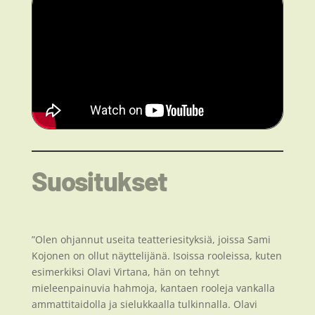
Suositukset
”Olen ohjannut useita teatteriesityksiä, joissa Sami
Kojonen on ollut näyttelijänä. Isoissa rooleissa, kuten
esimerkiksi Olavi Virtana, hän on tehnyt
mieleenpainuvia hahmoja, kantaen rooleja vankalla
ammattitaidolla ja sielukkaalla tulkinnalla. Olavi