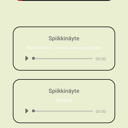
Spiikkinäyte
Radiomainos: Selecta-kahviautomaatti
Äänitoistin
00:00
Spiikkinäyte
Äänikirja
Äänitoistin
00:00