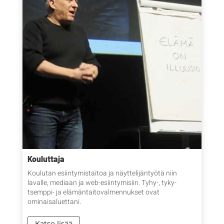
Kouluttaja
Koulutan esiintymistaitoa ja näyttelijäntyötä niin
lavalle, mediaan ja web-esiintymisiin. Tyhy-, tyky-
tsemppi- ja elämäntaitovalmennukset ovat
ominaisaluettani.
Katso lisää