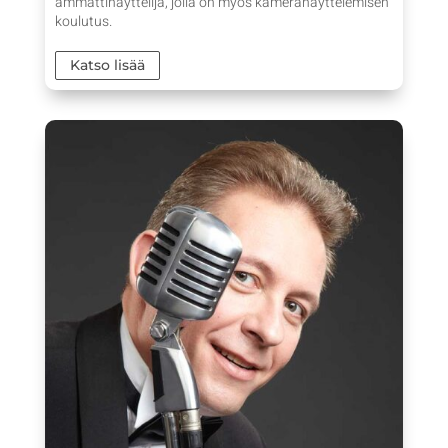
ammattinäyttelijä, jolla on myös kameranäyttelemisen
koulutus.
Katso lisää