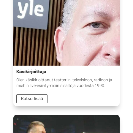
Käsikirjoittaja
Olen käsikirjoittanut teatteriin, televisioon, radioon ja
muihin live-esiintymisiin sisältöjä vuodesta 1990.
Katso lisää