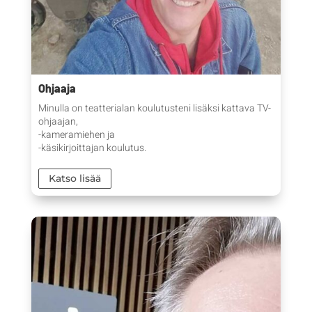
Ohjaaja
Minulla on teatterialan koulutusteni lisäksi kattava TV-
ohjaajan,
-kameramiehen ja
-käsikirjoittajan koulutus.
Katso lisää